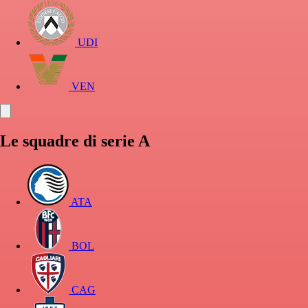
UDI
VEN
Le squadre di serie A
ATA
BOL
CAG