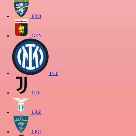
FRO
GEN
INT
JUV
LAZ
LEC