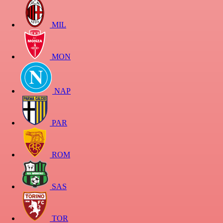
MIL
MON
NAP
PAR
ROM
SAS
TOR