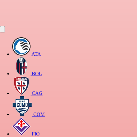
ATA
BOL
CAG
COM
FIO