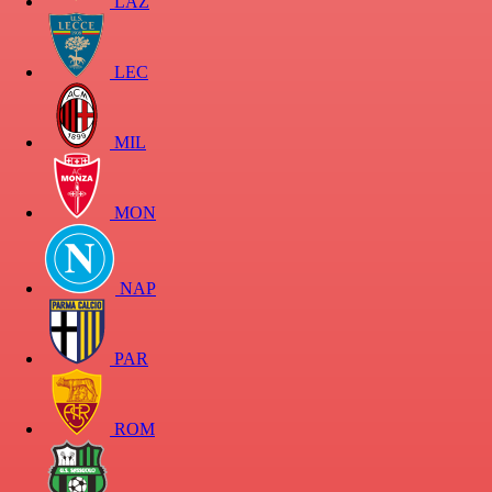
LAZ
LEC
MIL
MON
NAP
PAR
ROM