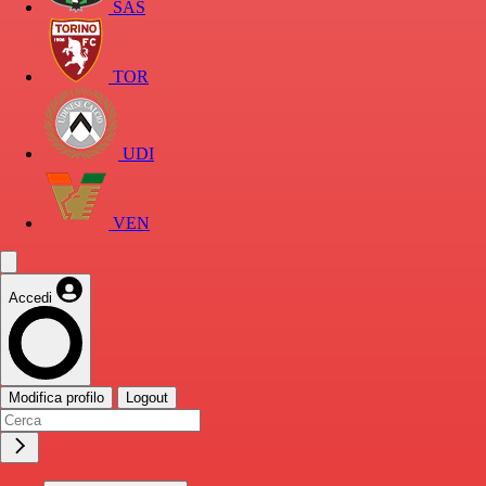
SAS
TOR
UDI
VEN
Accedi
Modifica profilo
Logout