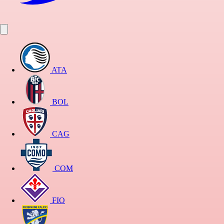
ATA
BOL
CAG
COM
FIO