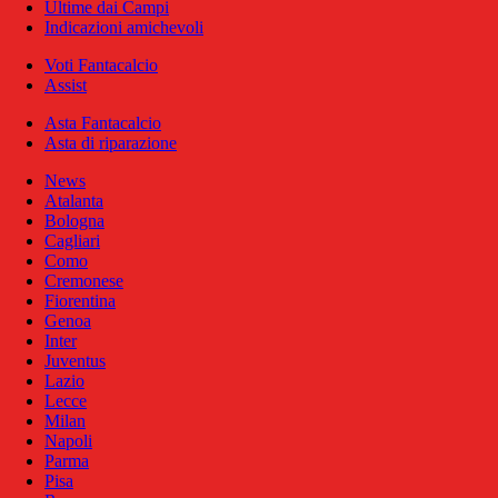
Ultime dai Campi
Indicazioni amichevoli
Voti Fantacalcio
Assist
Asta Fantacalcio
Asta di riparazione
News
Atalanta
Bologna
Cagliari
Como
Cremonese
Fiorentina
Genoa
Inter
Juventus
Lazio
Lecce
Milan
Napoli
Parma
Pisa