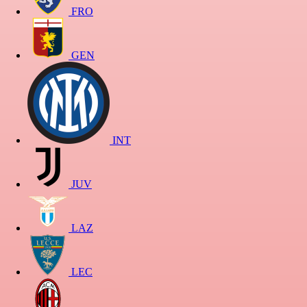
FRO
GEN
INT
JUV
LAZ
LEC