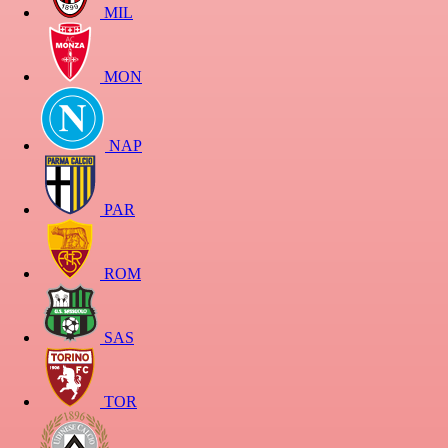
MIL
MON
NAP
PAR
ROM
SAS
TOR