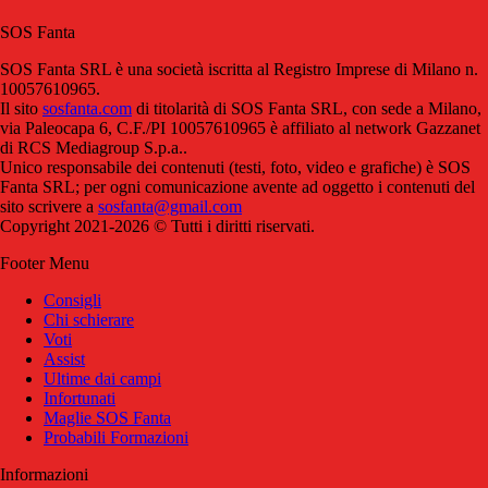
SOS Fanta
SOS Fanta SRL è una società iscritta al Registro Imprese di Milano n.
10057610965.
Il sito
sosfanta.com
di titolarità di SOS Fanta SRL, con sede a Milano,
via Paleocapa 6, C.F./PI 10057610965 è affiliato al network Gazzanet
di RCS Mediagroup S.p.a..
Unico responsabile dei contenuti (testi, foto, video e grafiche) è SOS
Fanta SRL; per ogni comunicazione avente ad oggetto i contenuti del
sito scrivere a
sosfanta@gmail.com
Copyright 2021-2026 © Tutti i diritti riservati.
Footer Menu
Consigli
Chi schierare
Voti
Assist
Ultime dai campi
Infortunati
Maglie SOS Fanta
Probabili Formazioni
Informazioni