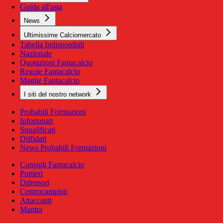
Guida all'asta
News
Ultimissime Calciomercato
Tabella Indisponibili
Nazionale
Quotazioni Fantacalcio
Regole Fantacalcio
Maglie Fantacalcio
I siti del nostro network
Probabili Formazioni
Infortunati
Squalificati
Diffidati
News Probabili Formazioni
Consigli Fantacalcio
Portieri
Difensori
Centrocampisti
Attaccanti
Mantra