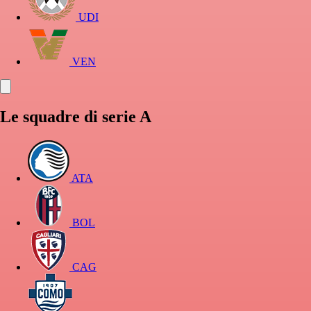
UDI
VEN
Le squadre di serie A
ATA
BOL
CAG