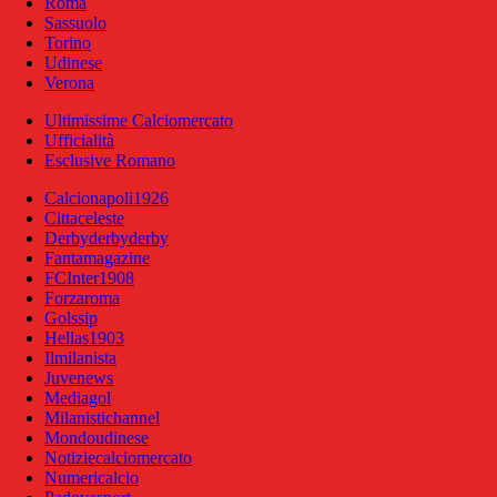
Roma
Sassuolo
Torino
Udinese
Verona
Ultimissime Calciomercato
Ufficialità
Esclusive Romano
Calcionapoli1926
Cittaceleste
Derbyderbyderby
Fantamagazine
FCInter1908
Forzaroma
Golssip
Hellas1903
Ilmilanista
Juvenews
Mediagol
Milanistichannel
Mondoudinese
Notiziecalciomercato
Numericalcio