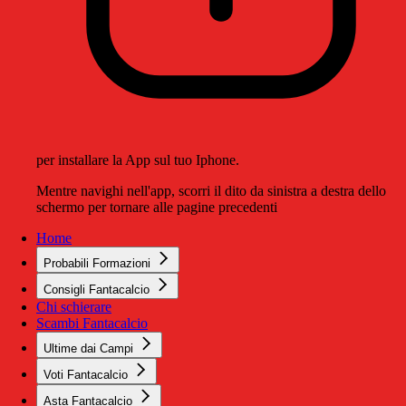
per installare la App sul tuo Iphone.
Mentre navighi nell'app, scorri il dito da sinistra a destra dello
schermo per tornare alle pagine precedenti
Home
Probabili Formazioni
Consigli Fantacalcio
Chi schierare
Scambi Fantacalcio
Ultime dai Campi
Voti Fantacalcio
Asta Fantacalcio