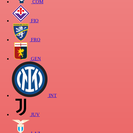
COM
FIO
FRO
GEN
INT
JUV