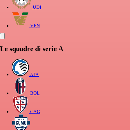
UDI
VEN
Le squadre di serie A
ATA
BOL
CAG