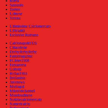
Roma
Sassuolo
Torino
Udinese
Verona
Ultimissime Calciomercato
Ufficialità
Esclusive Romano
Calcionapoli1926
Cittaceleste
Derbyderbyderby
Fantamagazine
FCInter1908
Forzaroma
Golssip
Hellas1903
Ilmilanista
Juvenews
Mediagol
Milanistichannel
Mondoudinese
Notiziecalciomercato
Numericalcio