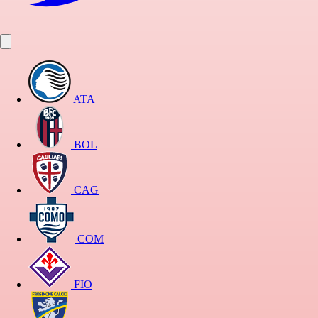
ATA
BOL
CAG
COM
FIO