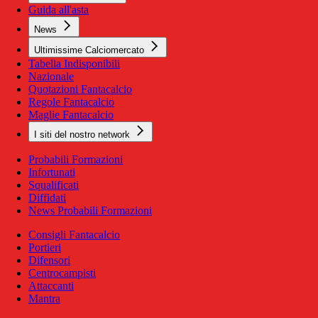
Guida all'asta
News
Ultimissime Calciomercato
Tabella Indisponibili
Nazionale
Quotazioni Fantacalcio
Regole Fantacalcio
Maglie Fantacalcio
I siti del nostro network
Probabili Formazioni
Infortunati
Squalificati
Diffidati
News Probabili Formazioni
Consigli Fantacalcio
Portieri
Difensori
Centrocampisti
Attaccanti
Mantra