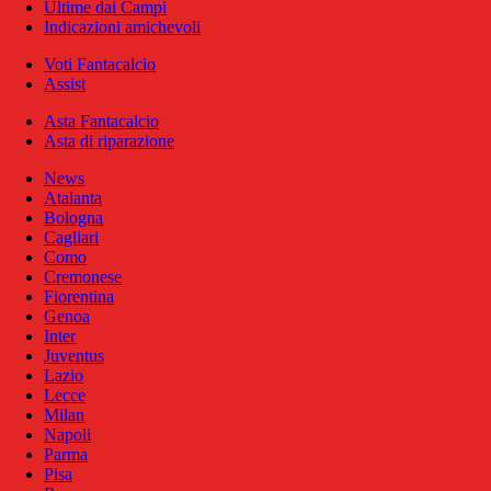
Ultime dai Campi
Indicazioni amichevoli
Voti Fantacalcio
Assist
Asta Fantacalcio
Asta di riparazione
News
Atalanta
Bologna
Cagliari
Como
Cremonese
Fiorentina
Genoa
Inter
Juventus
Lazio
Lecce
Milan
Napoli
Parma
Pisa