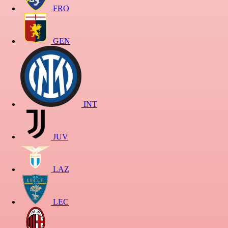
FRO
GEN
INT
JUV
LAZ
LEC