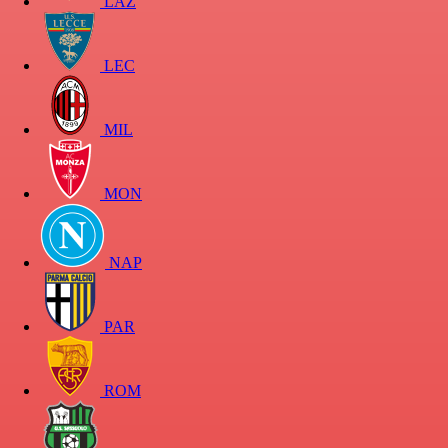
LAZ
LEC
MIL
MON
NAP
PAR
ROM