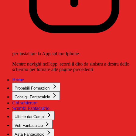
per installare la App sul tuo Iphone.
Mentre navighi nell'app, scorri il dito da sinistra a destra dello
schermo per tornare alle pagine precedenti
Home
Probabili Formazioni
Consigli Fantacalcio
Chi schierare
Scambi Fantacalcio
Ultime dai Campi
Voti Fantacalcio
Asta Fantacalcio