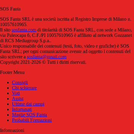
SOS Fanta
SOS Fanta SRL è una società iscritta al Registro Imprese di Milano n.
10057610965.
Il sito
sosfanta.com
di titolarità di SOS Fanta SRL, con sede a Milano,
via Paleocapa 6, C.F./PI 10057610965 è affiliato al network Gazzanet
di RCS Mediagroup S.p.a..
Unico responsabile dei contenuti (testi, foto, video e grafiche) è SOS
Fanta SRL; per ogni comunicazione avente ad oggetto i contenuti del
sito scrivere a
sosfanta@gmail.com
Copyright 2021-2026 © Tutti i diritti riservati.
Footer Menu
Consigli
Chi schierare
Voti
Assist
Ultime dai campi
Infortunati
Maglie SOS Fanta
Probabili Formazioni
Informazioni