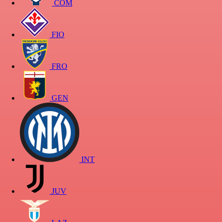
COM
FIO
FRO
GEN
INT
JUV