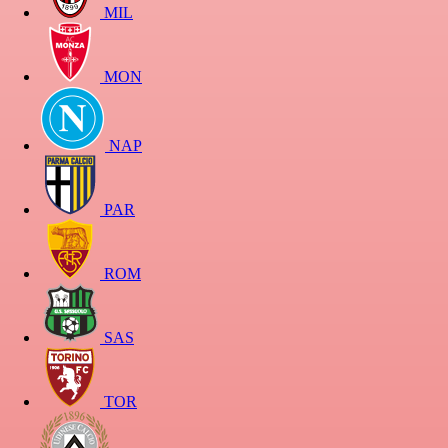
MIL
MON
NAP
PAR
ROM
SAS
TOR