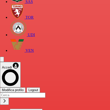
SAS
TOR
UDI
VEN
Accedi
Modifica profilo
Logout