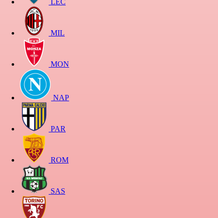
LEC
MIL
MON
NAP
PAR
ROM
SAS