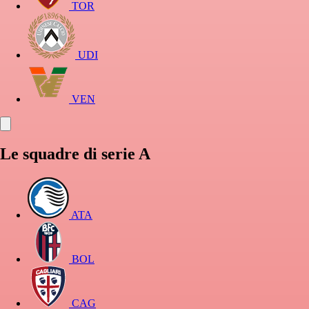
TOR
UDI
VEN
Le squadre di serie A
ATA
BOL
CAG