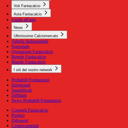
Voti Fantacalcio
Asta Fantacalcio
Guida all'asta
News
Ultimissime Calciomercato
Tabella Indisponibili
Nazionale
Quotazioni Fantacalcio
Regole Fantacalcio
Maglie Fantacalcio
I siti del nostro network
Probabili Formazioni
Infortunati
Squalificati
Diffidati
News Probabili Formazioni
Consigli Fantacalcio
Portieri
Difensori
Centrocampisti