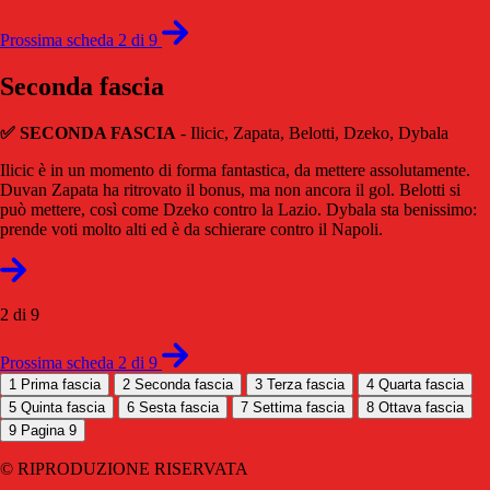
Prossima scheda 2 di 9
Seconda fascia
✅ SECONDA FASCIA
- Ilicic, Zapata, Belotti, Dzeko, Dybala
Ilicic è in un momento di forma fantastica, da mettere assolutamente.
Duvan Zapata ha ritrovato il bonus, ma non ancora il gol. Belotti si
può mettere, così come Dzeko contro la Lazio. Dybala sta benissimo:
prende voti molto alti ed è da schierare contro il Napoli.
2 di 9
Prossima scheda 2 di 9
1
Prima fascia
2
Seconda fascia
3
Terza fascia
4
Quarta fascia
5
Quinta fascia
6
Sesta fascia
7
Settima fascia
8
Ottava fascia
9
Pagina 9
© RIPRODUZIONE RISERVATA