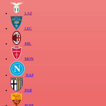
LAZ
LEC
MIL
MON
NAP
PAR
ROM