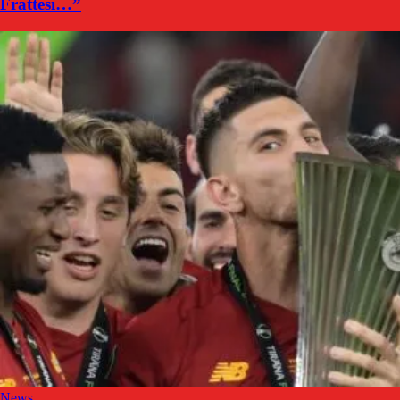
Frattesi…”
News