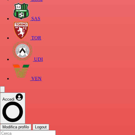
SAS
TOR
UDI
VEN
Accedi
Modifica profilo
Logout