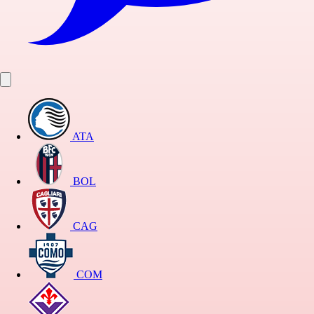
ATA
BOL
CAG
COM