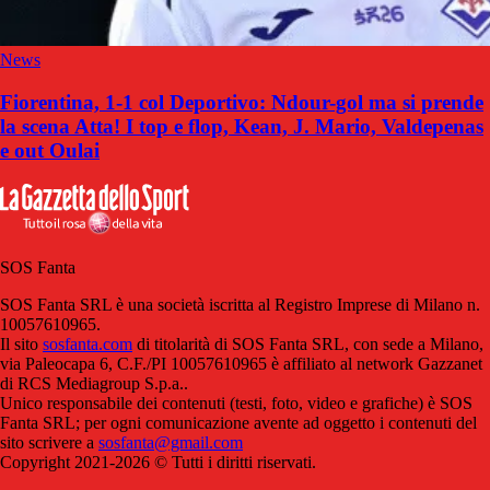
News
Fiorentina, 1-1 col Deportivo: Ndour-gol ma si prende
la scena Atta! I top e flop, Kean, J. Mario, Valdepenas
e out Oulai
SOS Fanta
SOS Fanta SRL è una società iscritta al Registro Imprese di Milano n.
10057610965.
Il sito
sosfanta.com
di titolarità di SOS Fanta SRL, con sede a Milano,
via Paleocapa 6, C.F./PI 10057610965 è affiliato al network Gazzanet
di RCS Mediagroup S.p.a..
Unico responsabile dei contenuti (testi, foto, video e grafiche) è SOS
Fanta SRL; per ogni comunicazione avente ad oggetto i contenuti del
sito scrivere a
sosfanta@gmail.com
Copyright 2021-2026 © Tutti i diritti riservati.