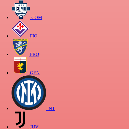
COM
FIO
FRO
GEN
INT
JUV