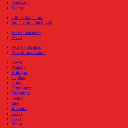
Attaccanti
Mantra
Ultime dai Campi
Indicazioni amichevoli
Voti Fantacalcio
Assist
Asta Fantacalcio
Asta di riparazione
News
Atalanta
Bologna
Cagliari
Como
Cremonese
Fiorentina
Genoa
Inter
Juventus
Lazio
Lecce
Milan